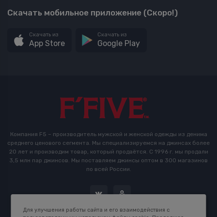
Скачать мобильное приложение (Скоро!)
Скачать из
Скачать из
App Store
Google Play
Компания F5 – производитель мужской и женской одежды из денима
среднего ценового сегмента. Мы специализируемся на джинсах более
20 лет и производим товар, который продаётся. С 1996 г. мы продали
3,5 млн пар джинсов. Мы поставляем джинсы оптом в 300 магазинов
по всей России.
Для улучшения работы сайта и его взаимодействия с