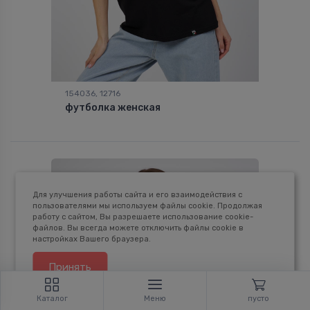
154036, 12716
футболка женская
Для улучшения работы сайта и его взаимодействия с
пользователями мы используем файлы cookie. Продолжая
работу с сайтом, Вы разрешаете использование cookie-
файлов. Вы всегда можете отключить файлы cookie в
настройках Вашего браузера.
Принять
Каталог
Меню
пусто