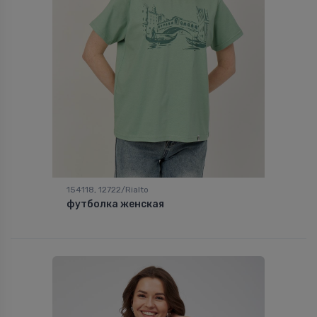
154118, 12722/Rialto
футболка женская