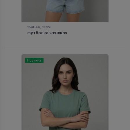
164044, 12726
футболка женская
Новинка