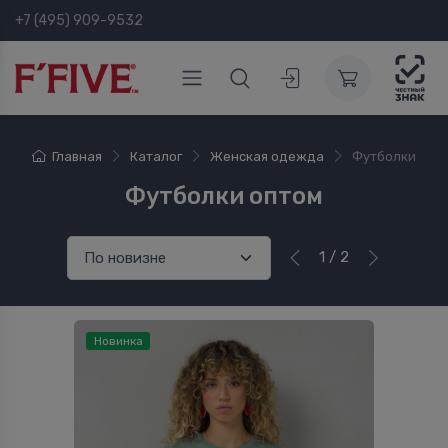
+7 (495) 909-9532
Главная
Каталог
Женская одежда
Футболки
Футболки оптом
1 / 2
Новинка