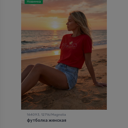
Новинка
164093, 12716/Magnolia
футболка женская