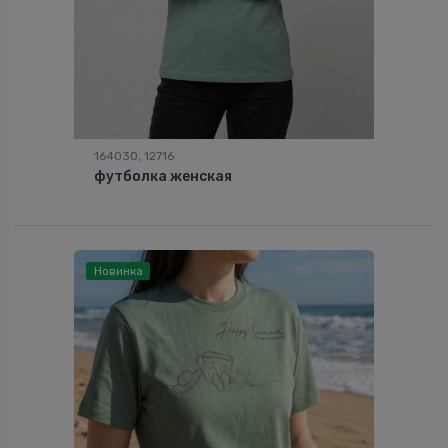
164030, 12716
футболка женская
Новинка