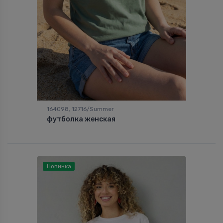
164098, 12716/Summer
футболка женская
Новинка