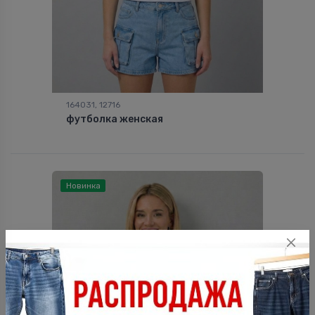
164031, 12716
футболка женская
Новинка