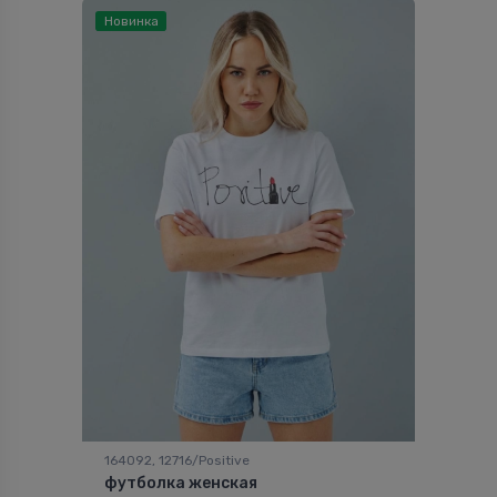
Новинка
164092, 12716/Positive
футболка женская