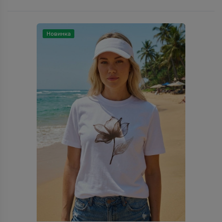
Новинка