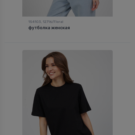
154103, 12716/Floral
футболка женская