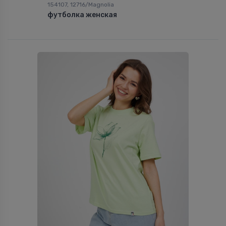
154107, 12716/Magnolia
футболка женская