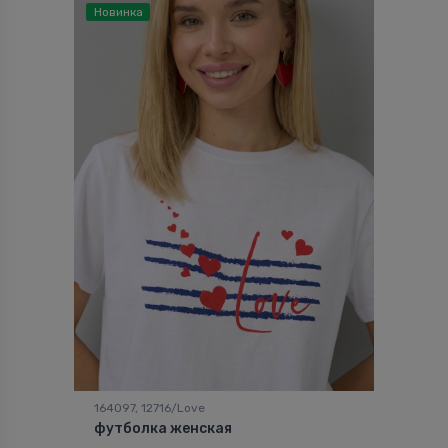
Новинка
164097, 12716/Love
футболка женская