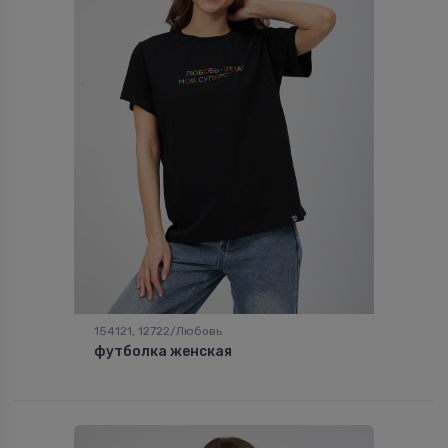
154121, 12722/Любовь
футболка женская