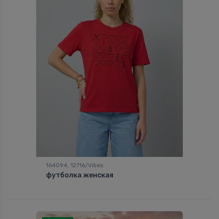
164094, 12716/Vibes
футболка женская