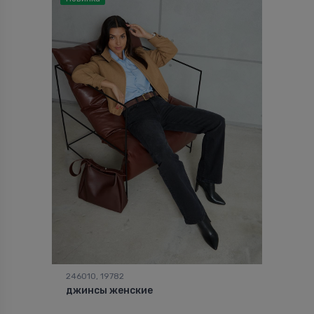
246010, 19782
джинсы женские