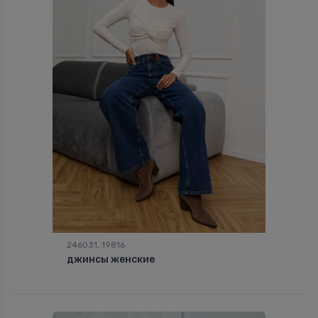
246031, 19816
джинсы женские