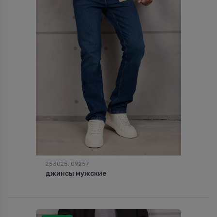
253025, 09257
джинсы мужские