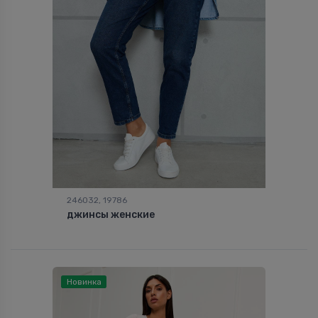
246032, 19786
джинсы женские
Новинка