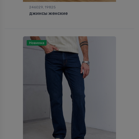
246029, 19825
джинсы женские
Новинка