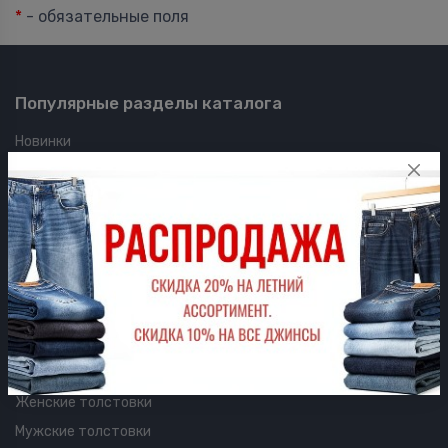
*
- обязательные поля
Популярные разделы каталога
Новинки
Женские джинсы
Мужские джинсы
Prime Line
Утепленные джинсы
Женские футболки
Мужские футболки
Женские шорты
Мужские шорты
Женские толстовки
Мужские толстовки