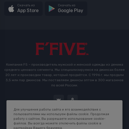
Скачать из
Скачать из
App Store
Google Play
Компания F5 – производитель мужской и женской одежды из денима
среднего ценового сегмента. Мы специализируемся на джинсах более
20 лет и производим товар, который продаётся. С 1996 г. мы продали
3,5 млн пар джинсов. Мы поставляем джинсы оптом в 300 магазинов
по всей России.
Для улучшения работы сайта и его взаимодействия с
пользователями мы используем файлы cookie. Продолжая
работу с сайтом, Вы разрешаете использование cookie-
файлов. Вы всегда можете отключить файлы cookie в
настройках Вашего браузера.