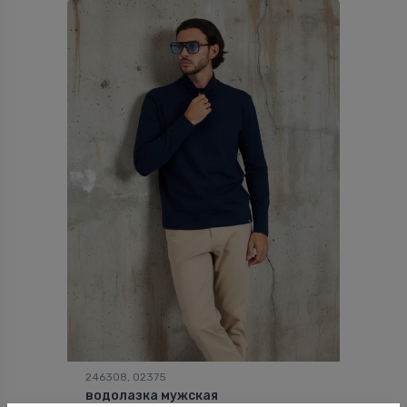
246308, 02375
водолазка мужская