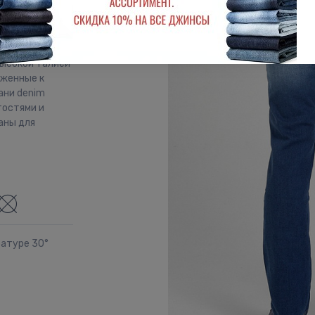
ми. Посадка
 высокой талией
уженные к
ани denim
тостями и
аны для
ратуре 30°