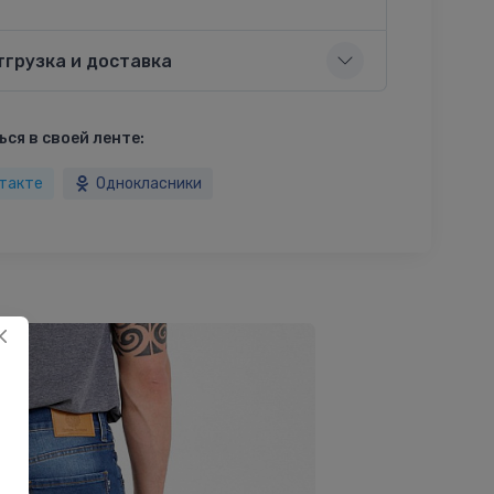
тгрузка и доставка
ся в своей ленте:
такте
Однокласники