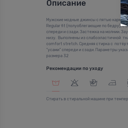
Описание
Мужские модные джинсы с пятью кармана
Regular fit (полуоблегающие по бедру), с
спереди и сзади. Застежка на молнии. За
низу. Выполнены из слабоэластичной тк
comfort stretch. Средняя стирка с потёр
"усами" спереди и сзади. Параметры указ
размера 32
Рекомендации по уходу
Стирать в стиральной машине при темпе