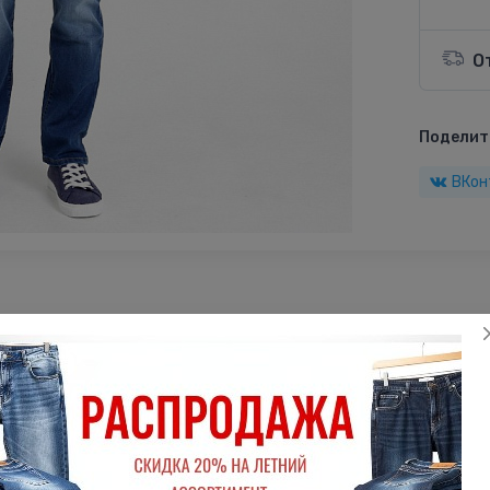
О
Поделить
ВКон