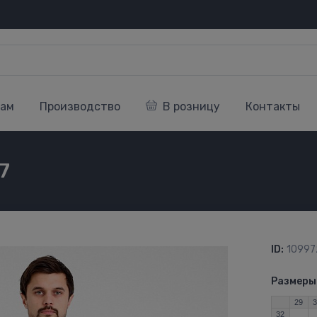
кам
Производство
В розницу
Контакты
7
ID:
10997
Размеры
29
32