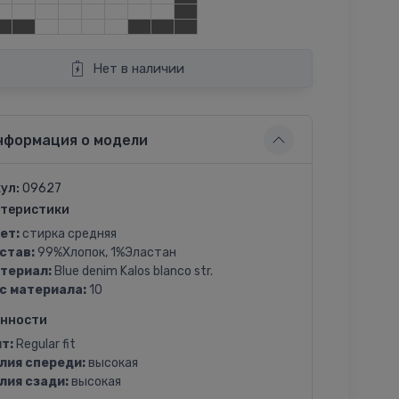
Нет в наличии
нформация о модели
ул:
09627
теристики
ет:
стирка средняя
став:
99%Хлопок, 1%Эластан
териал:
Blue denim Kalos blanco str.
с материала:
10
енности
т:
Regular fit
лия спереди:
высокая
лия сзади:
высокая