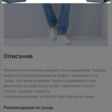
Описание
Мужские классические джинсы с пятью карманами. Посадка
Regular fit (полуоблегающие по бедру), средняя высота
талии. Застежка на молнии. Немного зауженные к низу.
Выполнены из слабоэластичной ткани denim comfort
stretch. Средняя стирка со
слабовыраженными потёртостями спереди и сзади.
Рекомендации по уходу