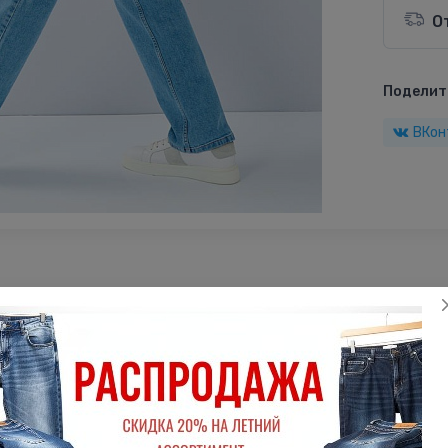
О
Поделить
ВКон