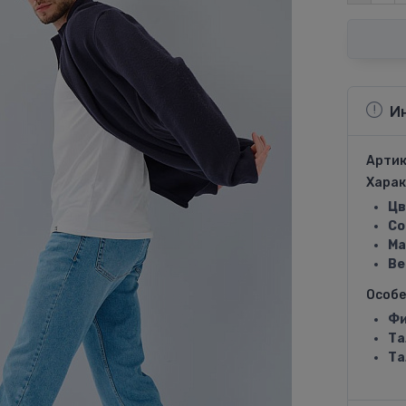
И
Артик
Харак
Цв
Со
Ма
Ве
Особ
Фи
Та
Та