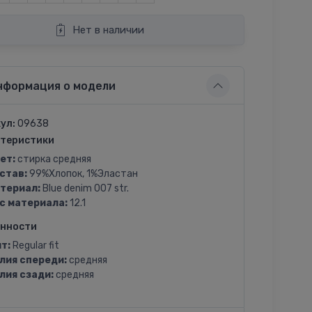
Нет в наличии
нформация о модели
ул:
09638
теристики
ет:
стирка средняя
став:
99%Хлопок, 1%Эластан
териал:
Blue denim 007 str.
с материала:
12.1
енности
т:
Regular fit
лия спереди:
средняя
лия сзади:
средняя