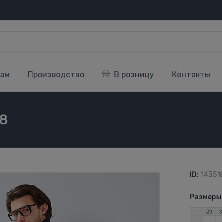
кам
Производство
В розницу
Контакты
8
ID:
14351
Размеры
29