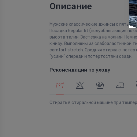
Описание
Мужские классические джинсы с пятью к
Посадка Regular fit (полуоблегающие по б
высота талии. Застежка на молнии. Немн
к низу. Выполнены из слабоэластичной т
comfort stretch. Средняя стирка с потёр
"усами" спереди и потёртостями сзади.
Рекомендации по уходу
Стирать в стиральной машине при темпе