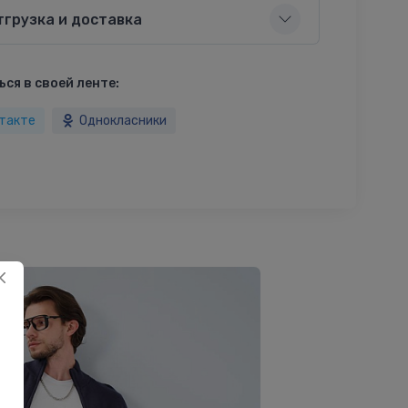
тгрузка и доставка
ся в своей ленте:
такте
Однокласники