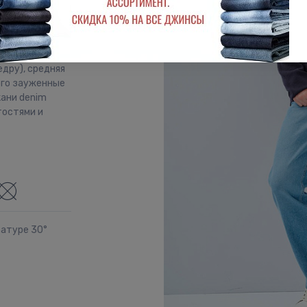
арманами.
едру), средняя
ого зауженные
кани denim
тостями и
ратуре 30°