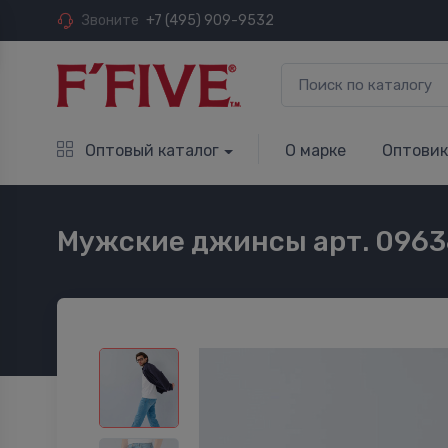
Звоните
+7 (495) 909-9532
Оптовый каталог
О марке
Оптови
Мужские джинсы арт. 0963