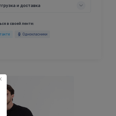
тгрузка и доставка
ся в своей ленте:
такте
Однокласники