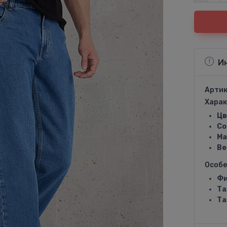
И
Артик
Харак
Цв
Со
Ма
Ве
Особ
Фи
Та
Та