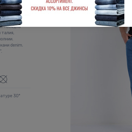
и. Посадка
 талия,
молнии.
кани denim.
.
ратуре 30°