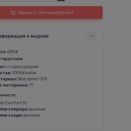
Заказать (авторизуйтесь)
нформация о модели
ул:
0904
теристики
ет:
стирка средняя
став:
100%Хлопок
териал:
Blue denim 009
с материала:
11
енности
т:
Comfort fit
лия спереди:
высокая
лия сзади:
высокая