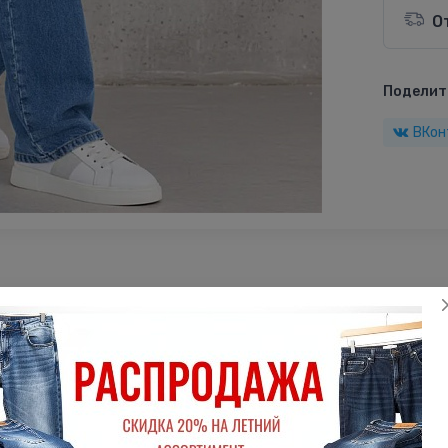
О
Поделить
ВКон