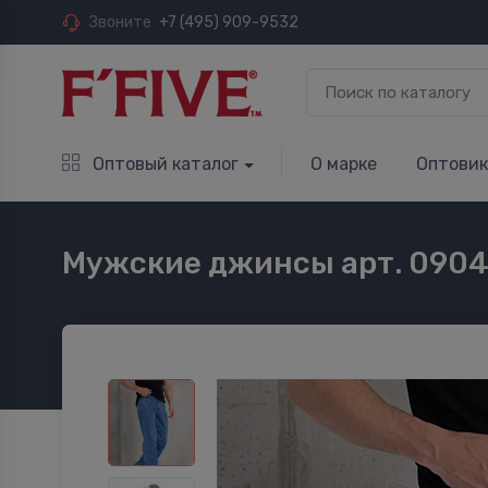
Звоните
+7 (495) 909-9532
Оптовый каталог
О марке
Оптови
Мужские джинсы арт. 090