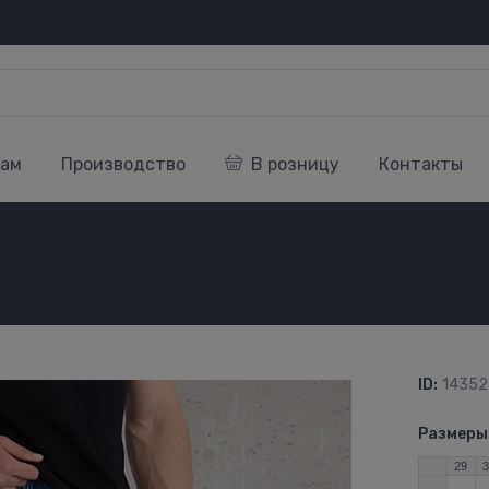
кам
Производство
В розницу
Контакты
4
ID:
14352
Размеры
29