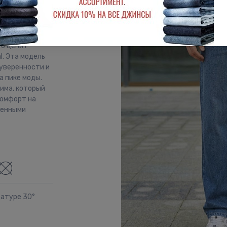
ашими
нсы с пятью
оем штанин и с
то ценит
l. Эта модель
 уверенности и
а пике моды.
нима, который
комфорт на
женными
ратуре 30°