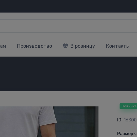
кам
Производство
В розницу
Контакты
4
Новинка
ID:
16300
Размеры