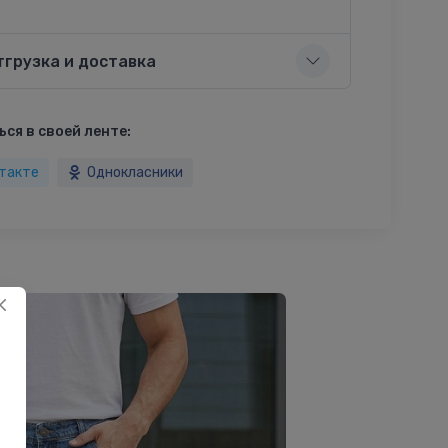
тгрузка и доставка
ся в своей ленте:
такте
Однокласники