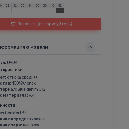
30
31
32
33
34
36
38
40
42
Заказать (авторизуйтесь)
нформация о модели
ул:
0904
теристики
ет:
стирка средняя
став:
100%Хлопок
териал:
Blue denim 012
с материала:
9.4
енности
т:
Comfort fit
лия спереди:
высокая
лия сзади:
высокая