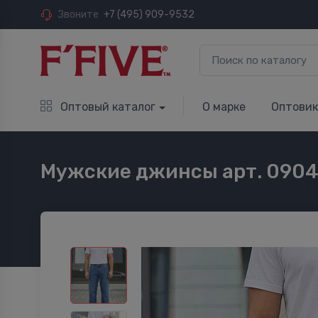
Звоните
+7 (495) 909-9532
Оптовый каталог
О марке
Оптови
Мужские джинсы арт. 090