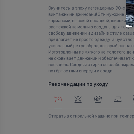
Окунитесь в эпоху легендарных 90-х с н
винтажными джинсами! Эти мужские джи
карманами, высокой посадкой, широким кр
застежкой на молнию созданы для тех, к
свободу движений и дизайн в стиле casua
предлагает не просто одежду, а чувство
уникальный ретро образ, который снова н
Изготовленны из мягкого не толстого де
не сковывает движений и обеспечивает 
весь день. Средняя стирка со слабовыра
потёртостями спереди и сзади.
Рекомендации по уходу
Стирать в стиральной машине при темпе