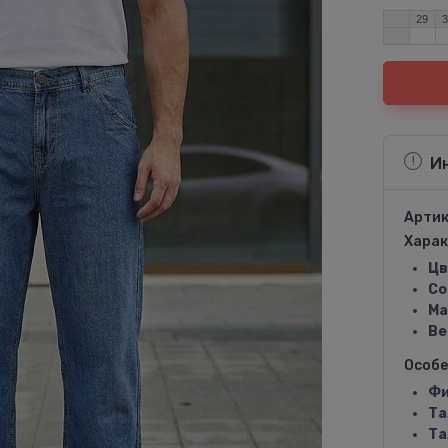
29
И
Артик
Харак
Цв
Со
Ма
Ве
Особ
Фи
Та
Та