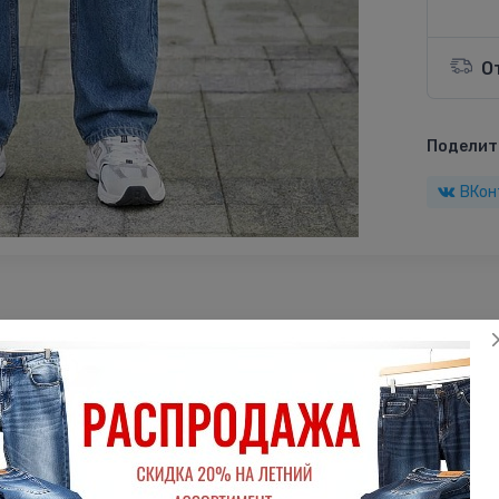
О
Поделить
ВКон