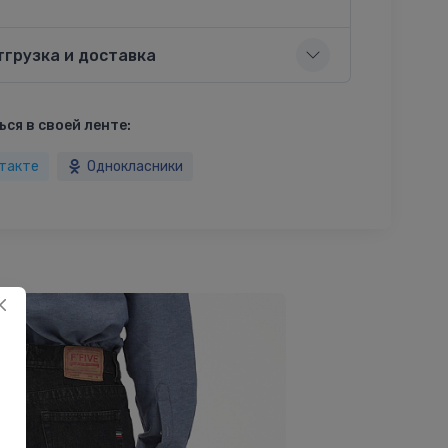
тгрузка и доставка
ся в своей ленте:
такте
Однокласники