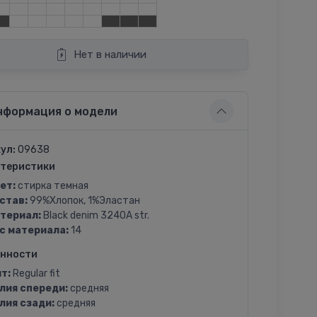
Нет в наличии
нформация о модели
ул:
09638
теристики
ет:
стирка темная
став:
99%Хлопок, 1%Эластан
териал:
Black denim 3240A str.
с материала:
14
енности
т:
Regular fit
лия спереди:
средняя
лия сзади:
средняя