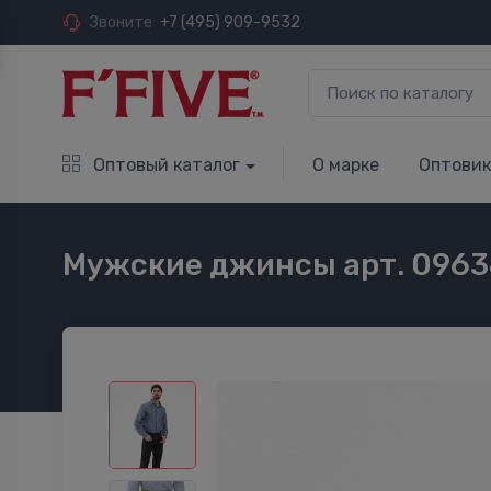
Звоните
+7 (495) 909-9532
Оптовый каталог
О марке
Оптови
Мужские джинсы арт. 0963