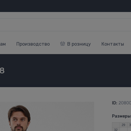
кам
Производство
В розницу
Контакты
8
ID:
2080
Размеры
29
32