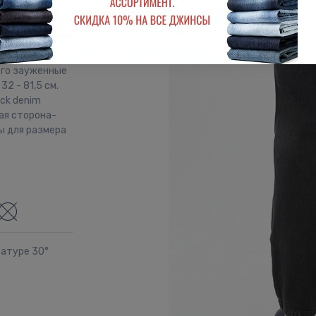
арманами.
едру), средняя
ого зауженные
2 - 81,5 см.
ck denim
ая сторона-
ы для размера
ратуре 30°