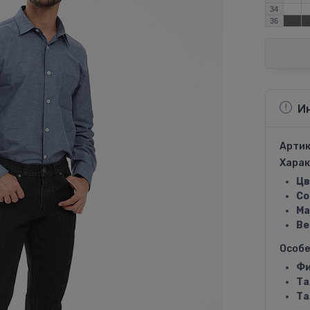
34
36
И
Артик
Харак
Цв
Со
Ма
Ве
Особ
Фи
Та
Та