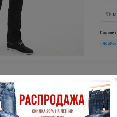
О
Поделить
ВКон