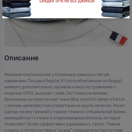
Описание
Мужские классические утепленные джинсы с пятью
карманами. Посадка Regular fit (полуоблегающие по бедру),
немного дополнительно заужены к низу по сравнению с
моделью 0965, высокая талия. Застежка на молнии.
Выполнены из эластичной ткани Blue comfort denim stretch
с мягким, шелковистым и приятным на ощупь начесом. Начес
сделан на внутренней стороне ткани из специальной пряжи,
имеющей пустотелые и спиралевидные волокна, которые
позволяют более эффективно удерживать тепло. Тёмная
стирка с потёртостями и "усами" спереди и потёртостями