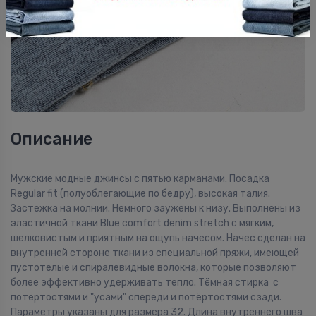
Описание
Мужские модные джинсы с пятью карманами. Посадка
Regular fit (полуоблегающие по бедру), высокая талия.
Застежка на молнии. Немного заужены к низу. Выполнены из
эластичной ткани Blue comfort denim stretch с мягким,
шелковистым и приятным на ощупь начесом. Начес сделан на
внутренней стороне ткани из специальной пряжи, имеющей
пустотелые и спиралевидные волокна, которые позволяют
более эффективно удерживать тепло. Тёмная стирка с
потёртостями и "усами" спереди и потёртостями сзади.
Параметры указаны для размера 32. Длина внутреннего шва