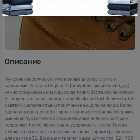
Описание
Мужские классические утепленные джинсы с пятью
карманами. Посадка Regular fit (полуоблегающие по бедру),
немного заужены к низу, высокая талия. Застежка на молнии.
Выполнены из эластичной ткани Black comfort denim stretch
с мягким, шелковистым и приятным на ощупь начесом. Начес
сделан на внутренней стороне ткани из специальной пряжи,
имеющей пустотелые и спиралевидные волокна, которые
позволяют более эффективно удерживать тепло. Темная
стирка с потёртостями только по швам. Параметры указаны
для размера 32. Длина внутреннего шва для роста 32 - 79,5