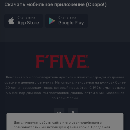
Скачать мобильное приложение (Скоро!)
Скачать из
Скачать из
App Store
Google Play
Компания F5 – производитель мужской и женской одежды из денима
среднего ценового сегмента. Мы специализируемся на джинсах более
20 лет и производим товар, который продаётся. С 1996 г. мы продали
3,5 млн пар джинсов. Мы поставляем джинсы оптом в 300 магазинов
по всей России.
Для улучшения работы сайта и его взаимодействия с
пользователями мы используем файлы cookie. Продолжая