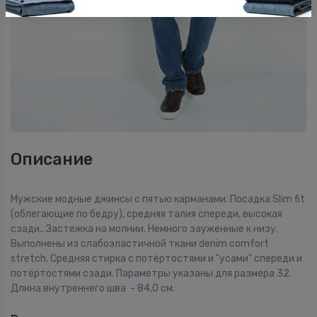
Описание
Мужские модные джинсы с пятью карманами. Посадка Slim fit
(облегающие по бедру), средняя талия спереди, высокая
сзади.. Застежка на молнии. Немного зауженные к низу.
Выполнены из слабоэластичной ткани denim comfort
stretch. Средняя стирка с потёртостями и "усами" спереди и
потёртостями сзади. Параметры указаны для размера 32.
Длина внутреннего шва - 84,0 см.