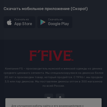
Скачать мобильное приложение (Скоро!)
Скачать из
Скачать из
App Store
Google Play
Компания F5 – производитель мужской и женской одежды из денима
среднего ценового сегмента. Мы специализируемся на джинсах более
20 лет и производим товар, который продаётся. С 1996 г. мы продали
3,5 млн пар джинсов. Мы поставляем джинсы оптом в 300 магазинов
по всей России.
Для улучшения работы сайта и его взаимодействия с