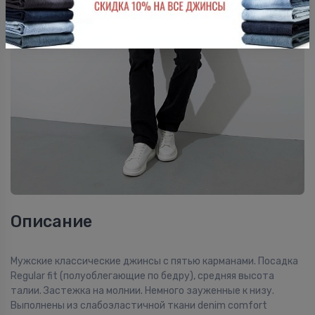
Описание
Мужские классические джинсы с пятью карманами. Посадка
Regular fit (полуоблегающие по бедру), средняя высота
талии. Застежка на молнии. Немного зауженные к низу.
Выполнены из слабоэластичной ткани denim comfort