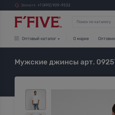
Звоните
+7 (495) 909-9532
Оптовый каталог
О марке
Оптови
Мужские джинсы арт. 0925