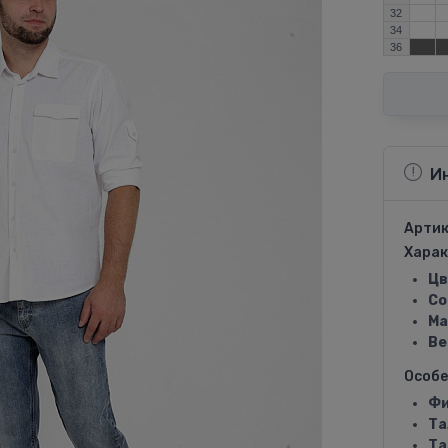
32
34
36
И
Артик
Харак
Цв
Со
Ма
Ве
Особ
Фи
Та
Та