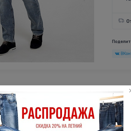
О
Поделить
ВКон