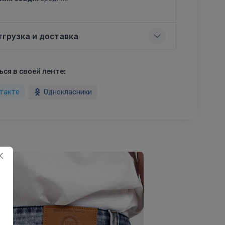
тгрузка и доставка
ся в своей ленте:
такте
Однокласники