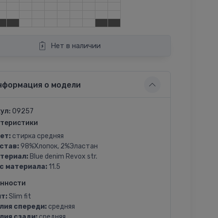
Нет в наличии
нформация о модели
ул:
09257
теристики
ет:
стирка средняя
став:
98%Хлопок, 2%Эластан
териал:
Blue denim Revox str.
с материала:
11.5
енности
т:
Slim fit
лия спереди:
средняя
лия сзади:
средняя