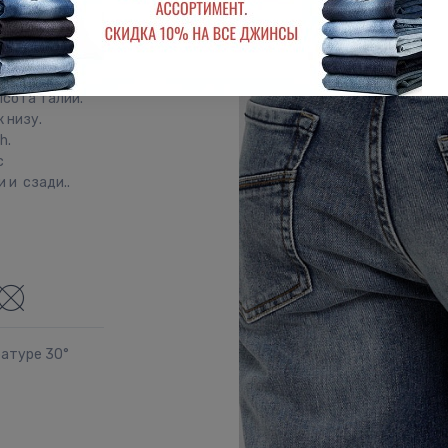
ми. Посадка
ысота талии.
 низу.
h.
с
 и сзади..
ратуре 30°