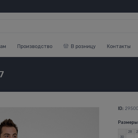
кам
Производство
В розницу
Контакты
7
ID:
29500
Размеры
28
30