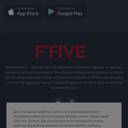
Скачать из
Скачать из
App Store
Google Play
Компания F5 – производитель мужской и женской одежды из денима
среднего ценового сегмента. Мы специализируемся на джинсах более
20 лет и производим товар, который продаётся. С 1996 г. мы продали
3,5 млн пар джинсов. Мы поставляем джинсы оптом в 300 магазинов
по всей России.
Для улучшения работы сайта и его взаимодействия с
пользователями мы используем файлы cookie. Продолжая
работу с сайтом, Вы разрешаете использование cookie-
файлов. Вы всегда можете отключить файлы cookie в