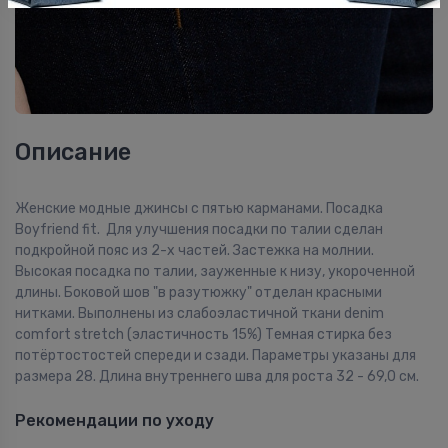
Описание
Женские модные джинсы с пятью карманами. Посадка
Boyfriend fit. Для улучшения посадки по талии сделан
подкройной пояс из 2-х частей. Застежка на молнии.
Высокая посадка по талии, зауженные к низу, укороченной
длины. Боковой шов "в разутюжку" отделан красными
нитками. Выполнены из слабоэластичной ткани denim
comfort stretch (эластичность 15%) Темная стирка без
потёртостостей спереди и сзади. Параметры указаны для
размера 28. Длина внутреннего шва для роста 32 - 69,0 см.
Рекомендации по уходу