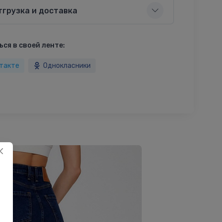
тгрузка и доставка
ся в своей ленте:
такте
Однокласники