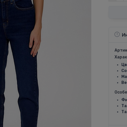
И
Артик
Харак
Цв
Со
Ма
Ве
Особ
Фи
Та
Та