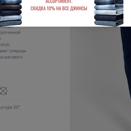
ятью
диций 90-х.
 сзади,
короченной
з
etch.
ами" спереди.
на шагового
ратуре 30°