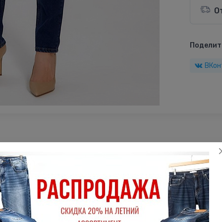
О
Поделить
ВКон