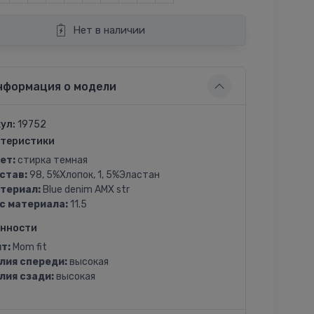
Нет в наличии
нформация о модели
ул:
19752
теристики
ет:
стирка темная
став:
98, 5%Хлопок, 1, 5%Эластан
териал:
Blue denim AMX str
с материала:
11.5
енности
т:
Mom fit
лия спереди:
высокая
лия сзади:
высокая