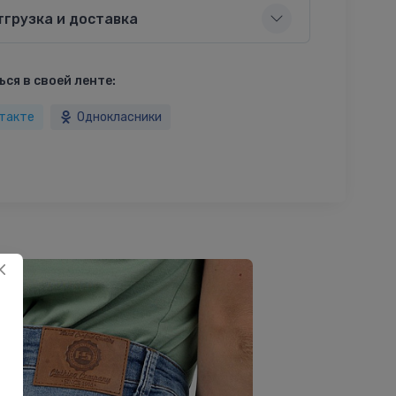
тгрузка и доставка
ся в своей ленте:
такте
Однокласники