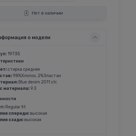
Нет в наличии
нформация о модели
ул:
19735
теристики
ет:
стирка средняя
став:
98%Хлопок, 2%Эластан
териал:
Blue denim 2011 str.
с материала:
9.3
енности
т:
Regular fit
лия спереди:
высокая
лия сзади:
высокая