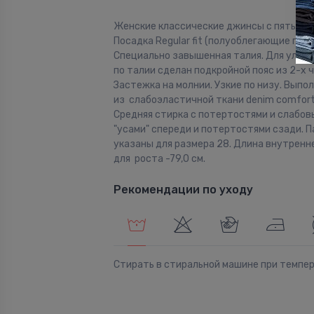
Женские классические джинсы с пятью к
Посадка Regular fit (полуоблегающие по б
Специально завышенная талия. Для улуч
по талии сделан подкройной пояс из 2-х 
Застежка на молнии. Узкие по низу. Выпо
из слабоэластичной ткани denim comfort 
Средняя стирка с потертостями и слабо
"усами" спереди и потертостями сзади. 
указаны для размера 28. Длина внутренн
для роста -79,0 см.
Рекомендации по уходу
Стирать в стиральной машине при темпе