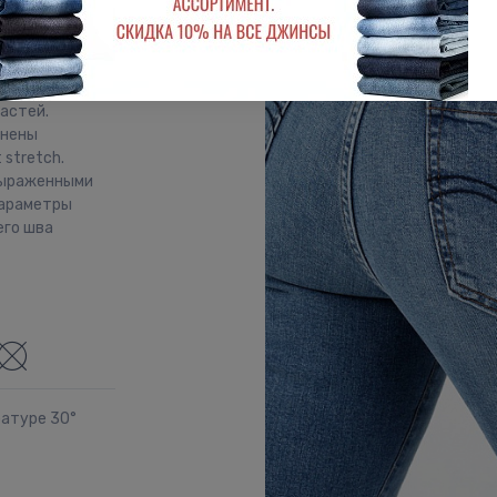
арманами.
едру).
шения посадки
частей.
лнены
stretch.
выраженными
Параметры
его шва
ратуре 30°