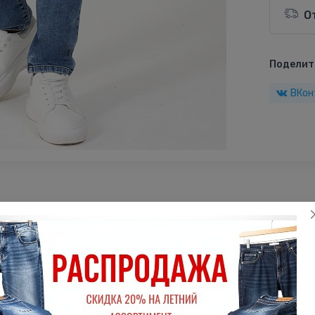
О
Поделить
ВКон