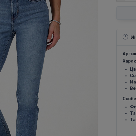
И
Артик
Харак
Цв
Со
Ма
Ве
Особ
Фи
Та
Та