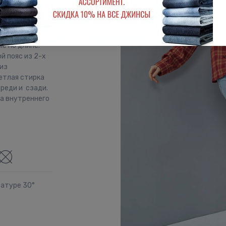
ка Regular fit
ота талии
е по длине.
й пояс из 2-х
из
етлая стирка
реди и сзади.
на внутреннего
ратуре 30°