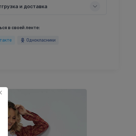
тгрузка и доставка
ся в своей ленте:
такте
Однокласники