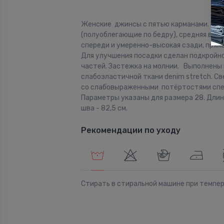
Женские джинсы с пятью карманами. Посад
(полуоблегающие по бедру), средняя выс
спереди и умеренно-высокая сзади, прямы
Для улучшения посадки сделан подкройно
частей. Застежка на молнии. Выполнены 
слабоэластичной ткани denim stretch. Св
со слабовыраженными потёртостями спе
Параметры указаны для размера 28. Дли
шва - 82,5 см.
Рекомендации по уходу
Стирать в стиральной машине при темпе