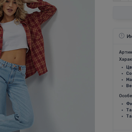
И
Артик
Харак
Цв
Со
Ма
Ве
Особ
Фи
Та
Та