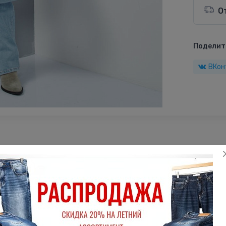
О
Поделить
ВКон