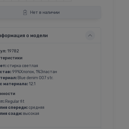
Нет в наличии
нформация о модели
ул:
19782
теристики
ет:
стирка светлая
став:
99%Хлопок, 1%Эластан
териал:
Blue denim 007 str.
с материала:
12.1
енности
т:
Regular fit
лия спереди:
средняя
лия сзади:
высокая