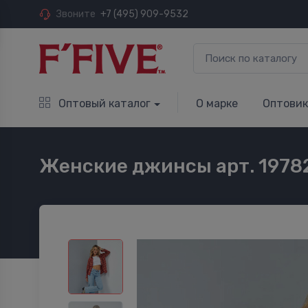
Звоните
+7 (495) 909-9532
Оптовый каталог
О марке
Оптови
Женские джинсы арт. 1978