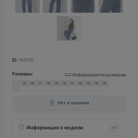
ID:
143510
Размеры:
Информация по размерам
25
26
27
28
29
30
31
32
33
34
36
Нет в наличии
Информация о модели