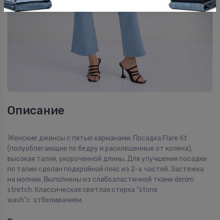
Описание
Женские джинсы с пятью карманами. Посадка Flare fit
(полуоблегающие по бедру и расклешенные от колена),
высокая талия, укороченной длины. Для улучшения посадки
по талии сделан подкройной пояс из 2-х частей. Застежка
на молнии. Выполнены из слабоэластичной ткани denim
stretch. Классическая светлая стирка "stone
wash"с отбеливанием.