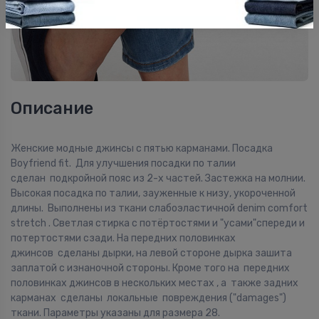
Описание
Женские модные джинсы с пятью карманами. Посадка
Boyfriend fit. Для улучшения посадки по талии
сделан подкройной пояс из 2-х частей. Застежка на молнии.
Высокая посадка по талии, зауженные к низу, укороченной
длины. Выполнены из ткани слабоэластичной denim comfort
stretch . Светлая стирка с потёртостями и "усами"спереди и
потертостями сзади. На передних половинках
джинсов сделаны дырки, на левой стороне дырка зашита
заплатой с изнаночной стороны. Кроме того на передних
половинках джинсов в нескольких местах , а также задних
карманах сделаны локальные повреждения ("damages")
ткани. Параметры указаны для размера 28.