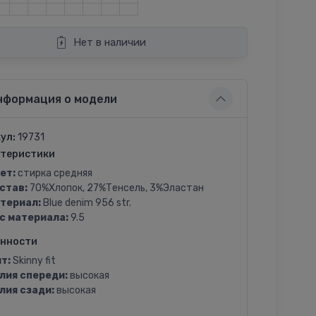
Нет в наличии
нформация о модели
ул:
19731
теристики
ет:
стирка средняя
став:
70%Хлопок, 27%Тенсель, 3%Эластан
териал:
Blue denim 956 str.
с материала:
9.5
енности
т:
Skinny fit
лия спереди:
высокая
лия сзади:
высокая