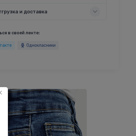
тгрузка и доставка
ся в своей ленте:
такте
Однокласники