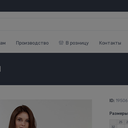
кам
Производство
В розницу
Контакты
1
ID:
19506
Размеры
25
32