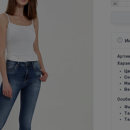
34
И
Артик
Харак
Цв
Со
Ма
Ве
Особ
Фи
Та
Та