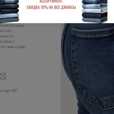
арманами.
 бедру).
шения посадки
частей.
лнены из
 стирка с
тостями сзади.
ратуре 30°