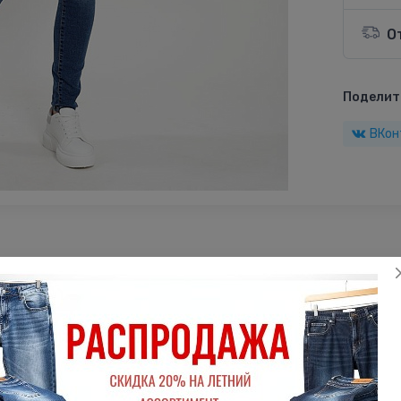
О
Поделить
ВКон