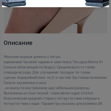
Описание
Женские модные джинсы с пятью
карманами.Часовой карман в шве пояса. Посадка Skinny fit
(сильно облегающие по бедру). Средняя высота талии
спереди исзади. Для улучшения посадки по талии
сделан подкройной пояс из 2-х частей. Застежка на молнии.
Сильно зауженные к низу
, но внизу по внутреннему шву небольшие разрезы.
Выполнены из эластичной ткани denim super stretch.
Классическая средняя стирка с потертостями спереди и
потертостями сзади. Параметры указаны для размера 28.