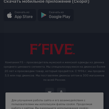
Скачать мобильное приложение (Скоро!)
Скачать из
Скачать из
App Store
Google Play
Компания F5 – производитель мужской и женской одежды из денима
среднего ценового сегмента. Мы специализируемся на джинсах более
20 лет и производим товар, который продаётся. С 1996 г. мы продали
3,5 млн пар джинсов. Мы поставляем джинсы оптом в 300 магазинов
по всей России.
Для улучшения работы сайта и его взаимодействия с
пользователями мы используем файлы cookie. Продолжая
работу с сайтом, Вы разрешаете использование cookie-