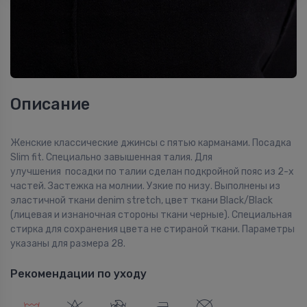
Описание
Женские классические джинсы с пятью карманами. Посадка
Slim fit. Специально завышенная талия. Для
улучшения посадки по талии сделан подкройной пояс из 2-х
частей. Застежка на молнии. Узкие по низу. Выполнены из
эластичной ткани denim stretch, цвет ткани Black/Black
(лицевая и изнаночная стороны ткани черные). Специальная
стирка для сохранения цвета не стираной ткани. Параметры
указаны для размера 28.
Рекомендации по уходу