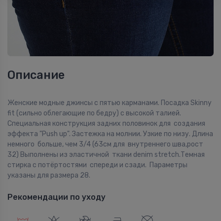
Описание
Женские модные джинсы с пятью карманами. Посадка Skinny
fit (сильно облегающие по бедру) с высокой талией.
Специальная конструкция задних половинок для создания
эффекта "Push up". Застежка на молнии. Узкие по низу. Длина
немного больше, чем 3/4 (63см для внутреннего шва,рост
32) Выполнены из эластичной ткани denim stretch.Темная
стирка с потёртостями спереди и сзади. Параметры
указаны для размера 28.
Рекомендации по уходу