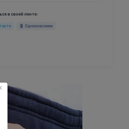
ся в своей ленте:
такте
Однокласники