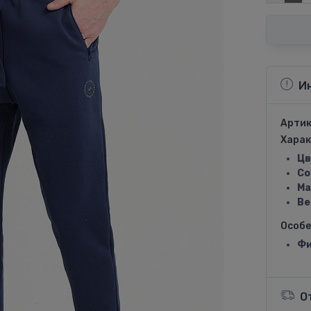
И
Артик
Харак
Цв
Со
Ма
Ве
Особ
Фи
О