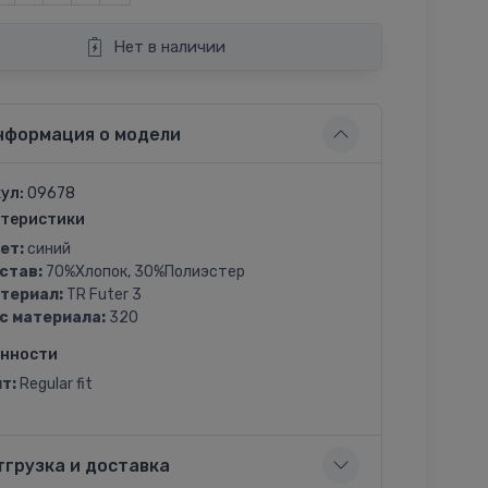
Нет в наличии
нформация о модели
ул:
09678
теристики
ет:
синий
став:
70%Хлопок, 30%Полиэстер
териал:
TR Futer 3
с материала:
320
енности
т:
Regular fit
тгрузка и доставка