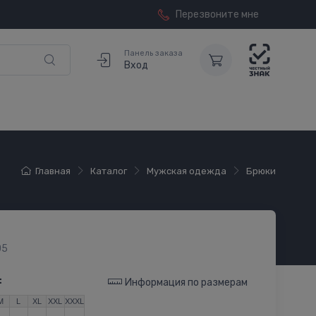
Перезвоните мне
Панель заказа
Вход
Главная
Каталог
Мужская одежда
Брюки
05
:
Информация по размерам
M
L
XL
XXL
XXXL