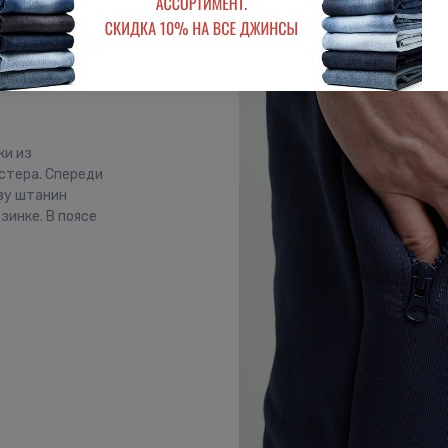
ки из
стера. Спереди
зу штанин
зинке. В поясе