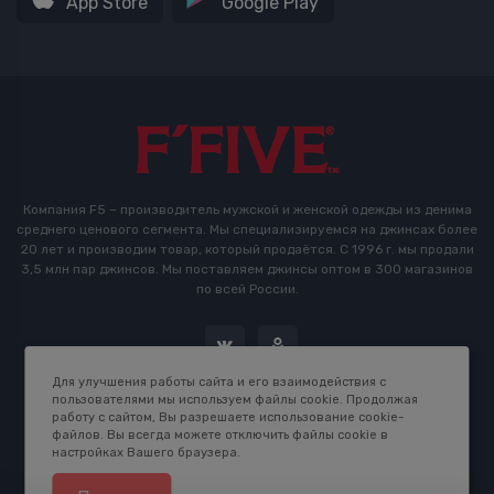
App Store
Google Play
Компания F5 – производитель мужской и женской одежды из денима
среднего ценового сегмента. Мы специализируемся на джинсах более
20 лет и производим товар, который продаётся. С 1996 г. мы продали
3,5 млн пар джинсов. Мы поставляем джинсы оптом в 300 магазинов
по всей России.
Для улучшения работы сайта и его взаимодействия с
пользователями мы используем файлы cookie. Продолжая
работу с сайтом, Вы разрешаете использование cookie-
файлов. Вы всегда можете отключить файлы cookie в
настройках Вашего браузера.
2016-2026 © F5 Studio. Сделано в
K.B.Net Studio