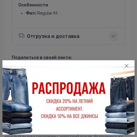
Особенности
Фит:
Regular fit
Отгрузка и доставка
Поделиться в своей ленте:
ВКонтакте
Однокласники
Описание
Мужская футболка F5, Regular fit (полуприлегающий силуэт),
круглый вырез горловины, короткий рукав. Выполнена из