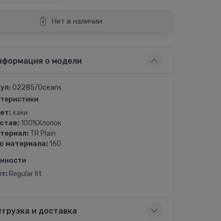
Нет в наличии
нформация о модели
ул:
02285/Oceans
теристики
ет:
хаки
став:
100%Хлопок
териал:
TR Plain
с материала:
160
енности
т:
Regular fit
тгрузка и доставка