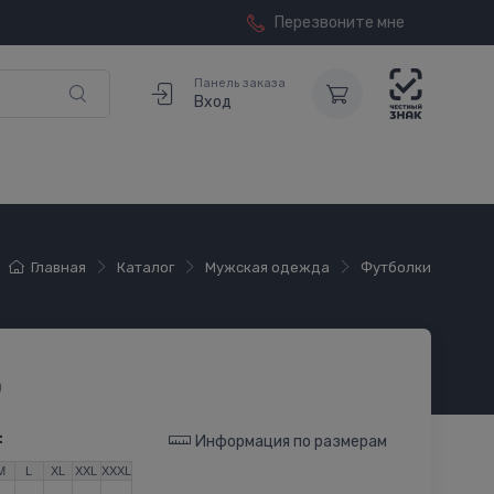
Перезвоните мне
Панель заказа
Вход
Главная
Каталог
Мужская одежда
Футболки
0
:
Информация по размерам
M
L
XL
XXL
XXXL