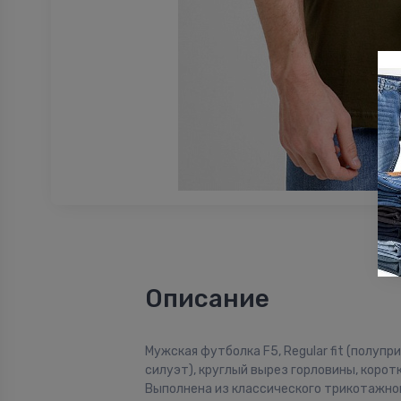
Описание
Мужская футболка F5, Regular fit (полуп
силуэт), круглый вырез горловины, коротк
Выполнена из классического трикотажног