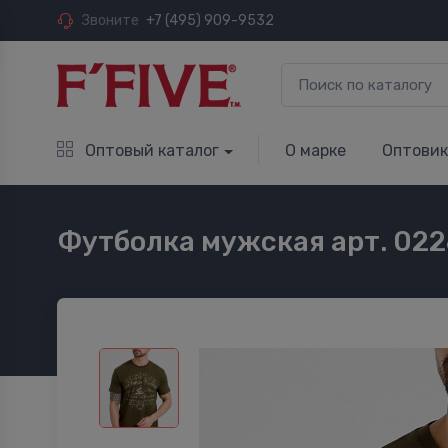
Звоните
+7 (495) 909-9532
Оптовый каталог
О марке
Оптови
Футболка мужская арт. 02