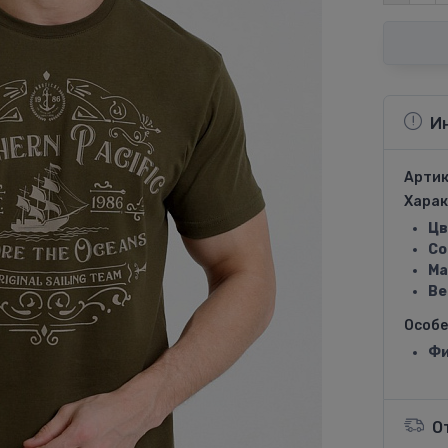
И
Артик
Харак
Цв
Со
Ма
Ве
Особ
Фи
О