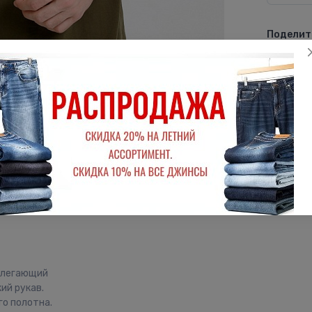
Поделить
ВКон
рилегающий
ий рукав.
о полотна.