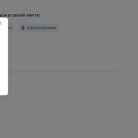
ся в своей ленте:
такте
Однокласники