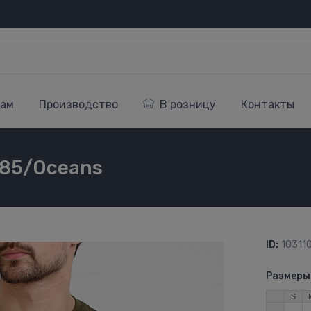
кам
Производство
В розницу
Контакты
285/Oceans
ID:
10311
Размеры
S