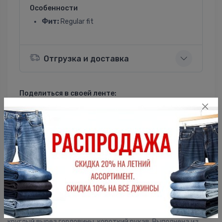
Особенности
Фит:
Regular fit
Отгрузка и доставка
Поделиться в своей ленте:
ВКонтакте
Однокласники
Описание
Мужская футболка F5, Regular fit (полуприлегающий силуэт),
круглый вырез горловины, короткий рукав. Выполнена из