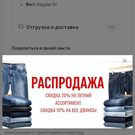
Фит:
Regular fit
Отгрузка и доставка
Поделиться в своей ленте:
ВКонтакте
Однокласники
Описание
Мужская футболка F5, Regular fit (полуприлегающий силуэт),
круглый вырез горловины, короткий рукав. Выполнена из
классического трикотажного полотна.