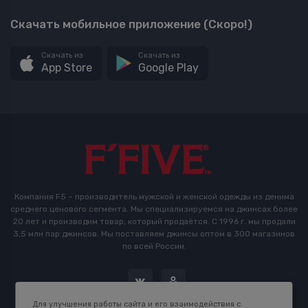
Скачать мобильное приложение (Скоро!)
Скачать из
Скачать из
App Store
Google Play
Компания F5 – производитель мужской и женской одежды из денима
среднего ценового сегмента. Мы специализируемся на джинсах более
20 лет и производим товар, который продаётся. С 1996 г. мы продали
3,5 млн пар джинсов. Мы поставляем джинсы оптом в 300 магазинов
по всей России.
Для улучшения работы сайта и его взаимодействия с