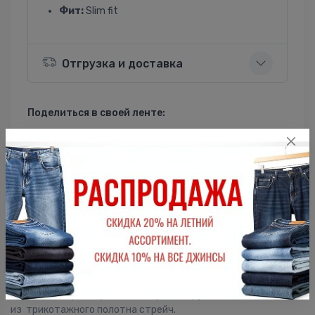
Фит:
Slim fit
Отгрузка и доставка
Поделиться в своей ленте:
ВКонтакте
Однокласники
Описание
Мужская футболка F5, Slim fit (прилегающий силуэт), V-
образный вырез горловины, короткий рукав. Выполнена
из трикотажного полотна стрейч.