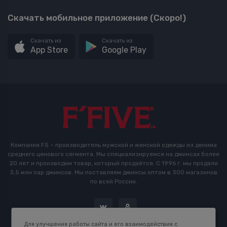
Скачать мобильное приложение (Скоро!)
Скачать из
Скачать из
App Store
Google Play
Компания F5 – производитель мужской и женской одежды из денима
среднего ценового сегмента. Мы специализируемся на джинсах более
20 лет и производим товар, который продаётся. С 1996 г. мы продали
3,5 млн пар джинсов. Мы поставляем джинсы оптом в 300 магазинов
по всей России.
Для улучшения работы сайта и его взаимодействия с