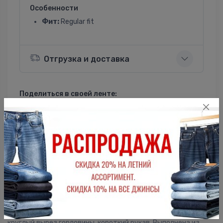
Особенности
Фит:
Regular fit
Отгрузка и доставка
Поделиться в своей ленте:
ВКонтакте
Однокласники
Описание
Мужская футболка F5, Regular fit (полуприлегающий силуэт),
круглый вырез горловины, короткий рукав. Выполнена из