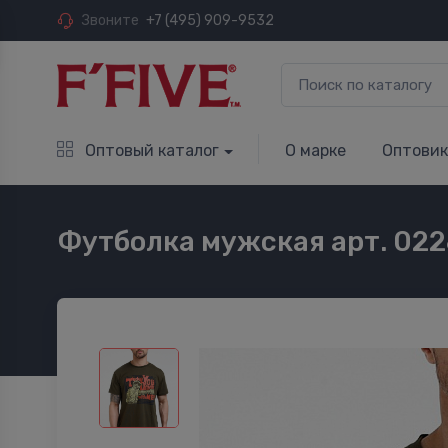
Звоните
+7 (495) 909-9532
Оптовый каталог
О марке
Оптови
Футболка мужская арт. 02