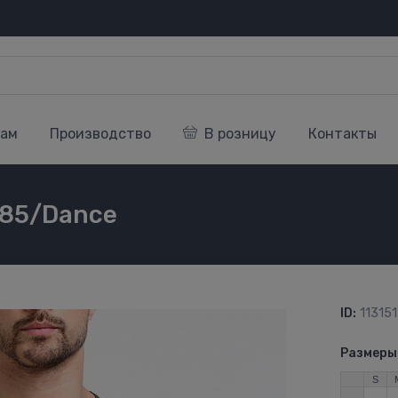
кам
Производство
В розницу
Контакты
285/Dance
ID:
113151
Размеры
S