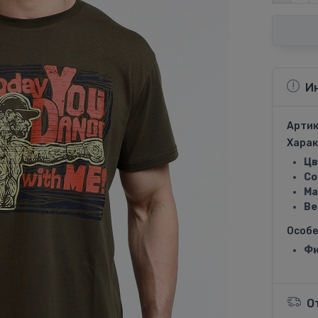
И
Артик
Харак
Цв
Со
Ма
Ве
Особ
Фи
О