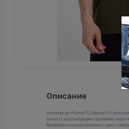
Описание
Мужская футболка F5, Regular fit (полуп
силуэт), круглый вырез горловины, коротк
Выполнена из классического трикотажног