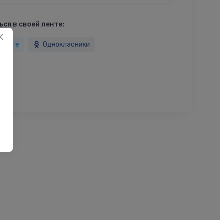
ся в своей ленте:
такте
Однокласники