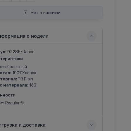
Нет в наличии
нформация о модели
ул:
02285/Dance
теристики
ет:
болотный
став:
100%Хлопок
териал:
TR Plain
с материала:
160
енности
т:
Regular fit
тгрузка и доставка