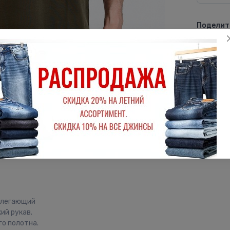
Поделить
ВКон
рилегающий
ий рукав.
о полотна.