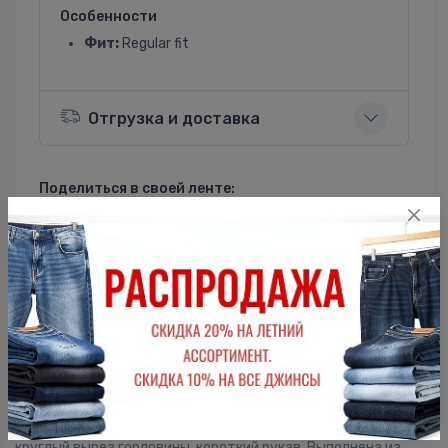
Особенности
Фит:
Regular fit
Отгрузка и доставка
Поделиться в своей ленте:
ВКонтакте
Однокласники
Описание
Мужская футболка F5, Regular fit (полуприлегающий силуэт),
круглый вырез горловины, короткий рукав. Выполнена из