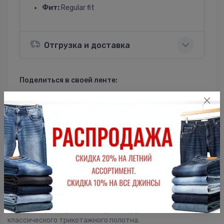
Фит:
Regular fit
Отгрузка и доставка
Поделиться в своей ленте:
ВКонтакте
Однокласники
Описание
Мужская футболка F5, Regular fit (полуприлегающий силуэт),
круглый вырез горловины, короткий рукав. Выполнена из
классического трикотажного полотна.