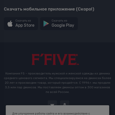
Скачать мобильное приложение (Скоро!)
Скачать из
Скачать из
App Store
Google Play
Компания F5 – производитель мужской и женской одежды из денима
среднего ценового сегмента. Мы специализируемся на джинсах более
20 лет и производим товар, который продаётся. С 1996 г. мы продали
3,5 млн пар джинсов. Мы поставляем джинсы оптом в 300 магазинов
по всей России.
Для улучшения работы сайта и его взаимодействия с