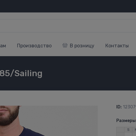
кам
Производство
В розницу
Контакты
85/Sailing
ID:
12307
Размеры
S