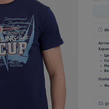
И
Артик
Харак
Цв
Со
Ма
Ве
Особ
Фи
О