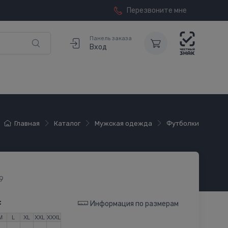
Перезвоните мне
Панель заказа
Вход
Главная
Каталог
Мужская одежда
Футболки
9
:
Информация по размерам
M
L
XL
XXL
XXXL