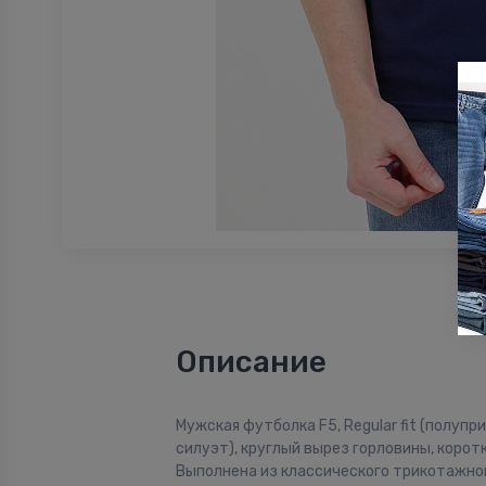
Описание
Мужская футболка F5, Regular fit (полуп
силуэт), круглый вырез горловины, коротк
Выполнена из классического трикотажног