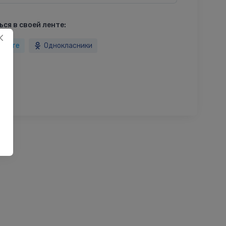
ся в своей ленте:
такте
Однокласники