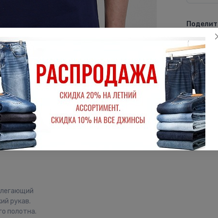
Поделить
ВКон
рилегающий
ий рукав.
о полотна.