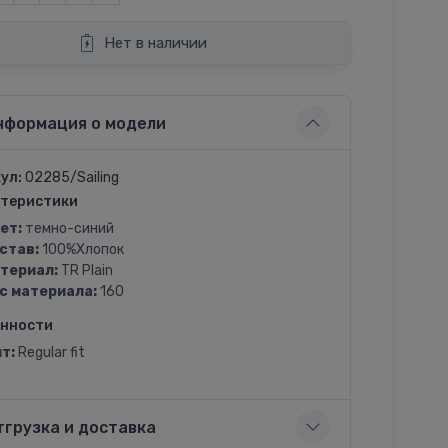
Нет в наличии
нформация о модели
ул:
02285/Sailing
теристики
ет:
темно-синий
став:
100%Хлопок
териал:
TR Plain
с материала:
160
енности
т:
Regular fit
тгрузка и доставка