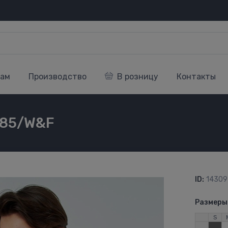
кам
Производство
В розницу
Контакты
285/W&F
ID:
14309
Размеры
S