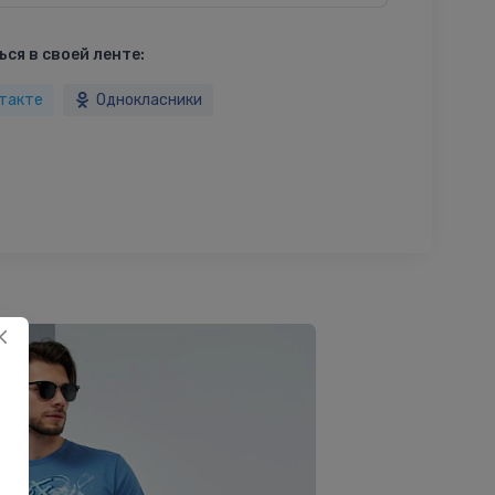
ся в своей ленте:
такте
Однокласники