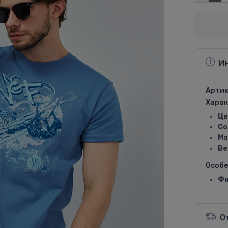
И
Артик
Харак
Цв
Со
Ма
Ве
Особ
Фи
О