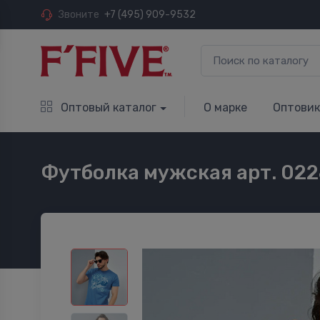
Звоните
+7 (495) 909-9532
Оптовый каталог
О марке
Оптови
Футболка мужская арт. 02