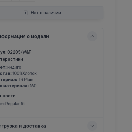
Нет в наличии
нформация о модели
ул:
02285/W&F
теристики
ет:
индиго
став:
100%Хлопок
териал:
TR Plain
с материала:
160
енности
т:
Regular fit
тгрузка и доставка