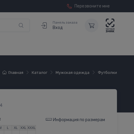
Перезвоните мне
Панель заказа
Вход
Главная
Каталог
Мужская одежда
Футболки
4
:
Информация по размерам
M
L
XL
XXL
XXXL