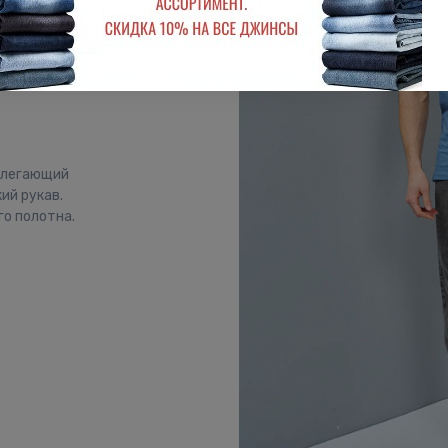
рилегающий
ий рукав.
о полотна.