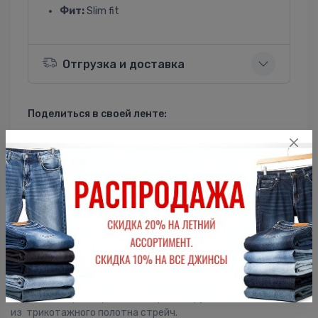
Фит:
Slim fit
Отгрузка и доставка
Поделиться в своей ленте:
ВКонтакте
Однокласники
Описание
Мужская футболка F5, Slim fit (прилегающий силуэт), V-
образный вырез горловины, короткий рукав. Выполнена
из трикотажного полотна стрейч.