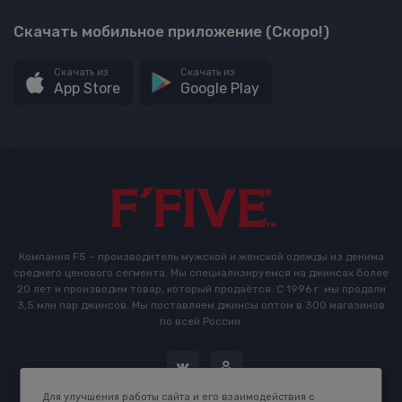
Скачать мобильное приложение (Скоро!)
Скачать из
Скачать из
App Store
Google Play
Компания F5 – производитель мужской и женской одежды из денима
среднего ценового сегмента. Мы специализируемся на джинсах более
20 лет и производим товар, который продаётся. С 1996 г. мы продали
3,5 млн пар джинсов. Мы поставляем джинсы оптом в 300 магазинов
по всей России.
Для улучшения работы сайта и его взаимодействия с