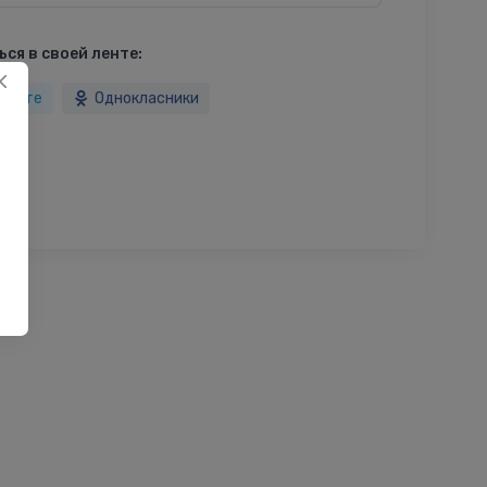
ся в своей ленте:
такте
Однокласники