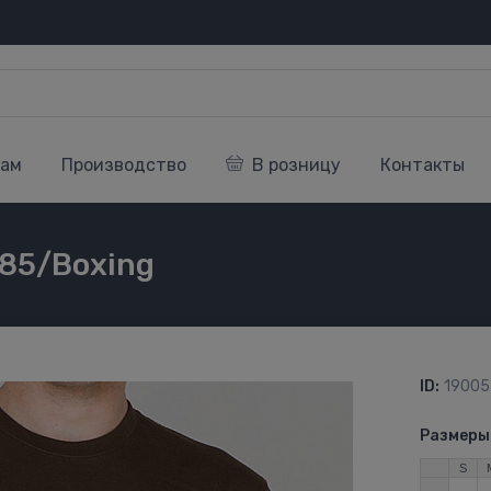
кам
Производство
В розницу
Контакты
285/Boxing
ID:
19005
Размеры
S