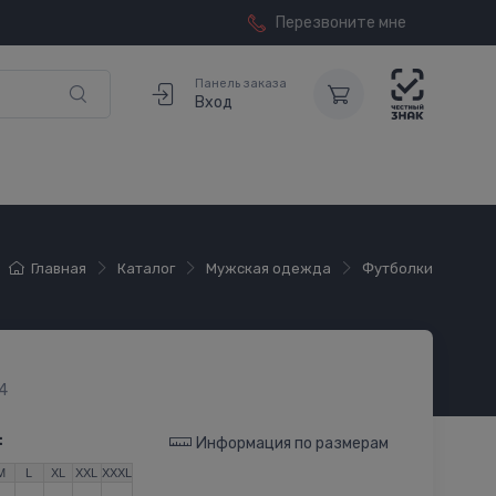
Перезвоните мне
Панель заказа
Вход
Главная
Каталог
Мужская одежда
Футболки
4
:
Информация по размерам
M
L
XL
XXL
XXXL