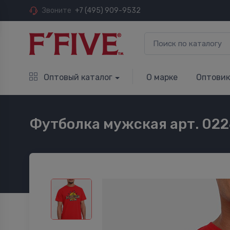
Звоните
+7 (495) 909-9532
Оптовый каталог
О марке
Оптови
Футболка мужская арт. 02