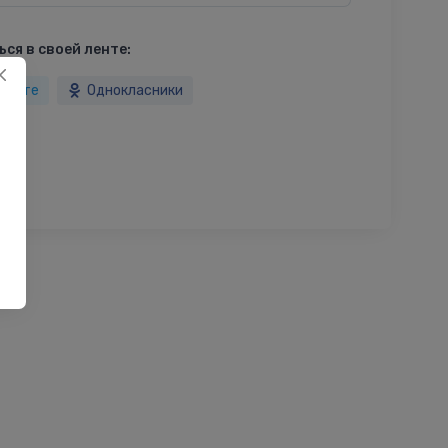
ся в своей ленте:
такте
Однокласники