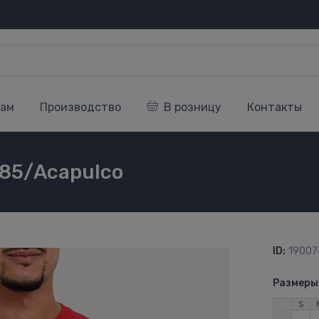
кам
Производство
В розницу
Контакты
285/Acapulco
ID:
19007
Размеры
S