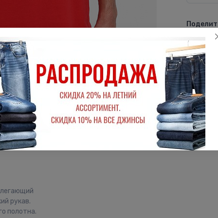
Поделить
ВКон
рилегающий
ий рукав.
о полотна.