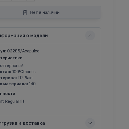
Нет в наличии
нформация о модели
ул:
02285/Acapulco
теристики
ет:
красный
став:
100%Хлопок
териал:
TR Plain
с материала:
140
енности
т:
Regular fit
тгрузка и доставка