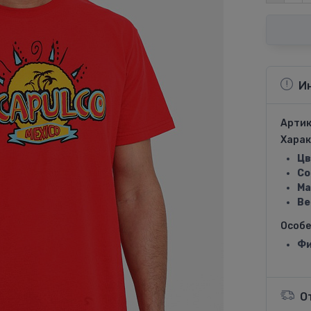
И
Артик
Харак
Цв
Со
Ма
Ве
Особ
Фи
О