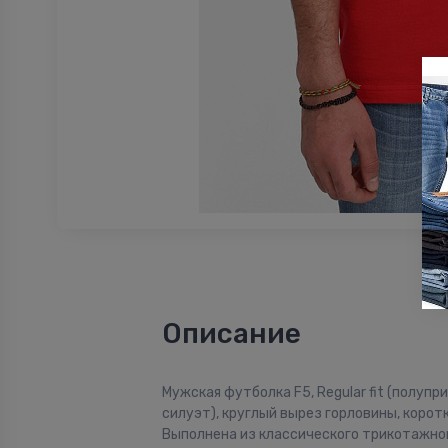
Описание
Мужская футболка F5, Regular fit (полуп
силуэт), круглый вырез горловины, коротк
Выполнена из классического трикотажног