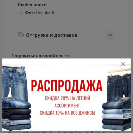
Особенности
Фит:
Regular fit
Отгрузка и доставка
Поделиться в своей ленте:
ВКонтакте
Однокласники
Описание
Мужская футболка F5, Regular fit (полуприлегающий силуэт),
круглый вырез горловины, короткий рукав. Выполнена из