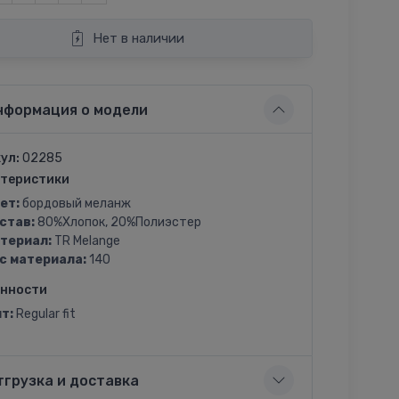
Нет в наличии
нформация о модели
ул:
02285
теристики
ет:
бордовый меланж
став:
80%Хлопок, 20%Полиэстер
териал:
TR Melange
с материала:
140
енности
т:
Regular fit
тгрузка и доставка