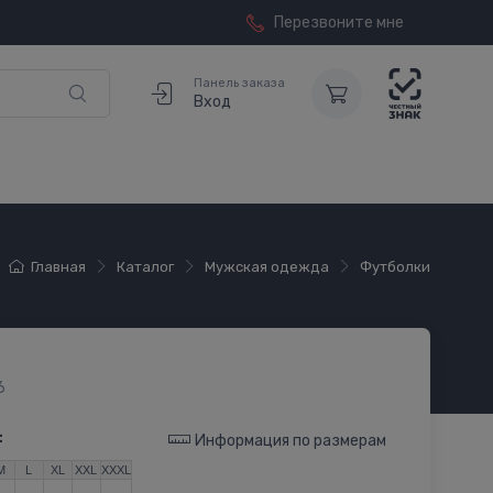
Перезвоните мне
Панель заказа
Вход
Главная
Каталог
Мужская одежда
Футболки
6
:
Информация по размерам
M
L
XL
XXL
XXXL