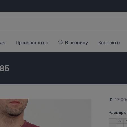
кам
Производство
В розницу
Контакты
285
ID:
19100
Размеры
S