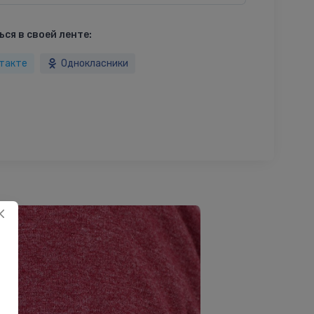
ся в своей ленте:
такте
Однокласники