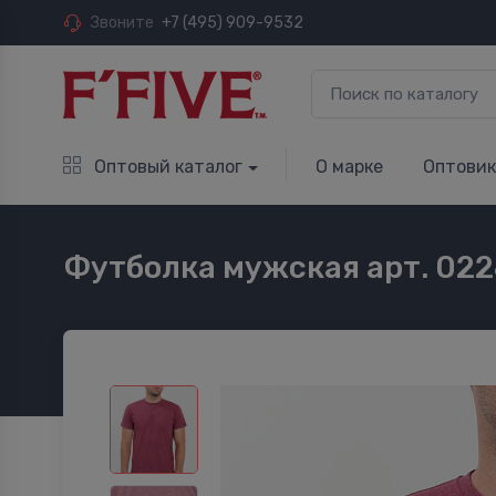
Звоните
+7 (495) 909-9532
Оптовый каталог
О марке
Оптови
Футболка мужская арт. 02