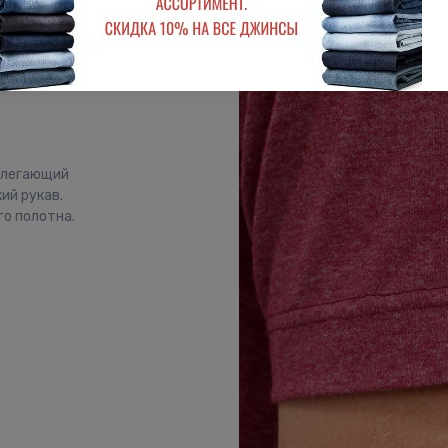
рилегающий
ий рукав.
о полотна.