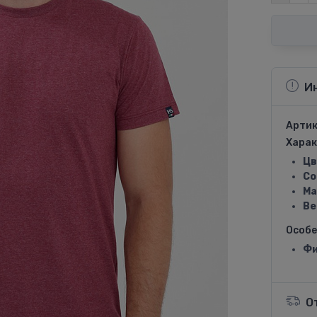
И
Артик
Харак
Цв
Со
Ма
Ве
Особ
Фи
О